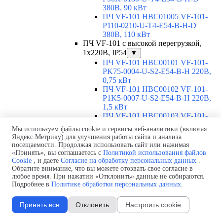
380В, 90 кВт
ПЧ VF-101 HBC01005 VF-101-
P110-0210-U-T4-E54-B-H-D
380В, 110 кВт
ПЧ VF-101 с высокой перегрузкой,
1х220В, IP54
▼
ПЧ VF-101 HBC00101 VF-101-
PK75-0004-U-S2-E54-B-H 220В,
0,75 кВт
ПЧ VF-101 HBC00102 VF-101-
P1K5-0007-U-S2-E54-B-H 220В,
1,5 кВт
ПЧ VF-101 HBC00103 VF-101-
P2K2-0010-U-S2-E54-B-H 220В,
Мы используем файлы cookie и сервисы веб-аналитики (включая
2,2 кВт
Яндекс.Метрику) для улучшения работы сайта и анализа
ПЧ VF-101 HBC00104 VF-101-
посещаемости. Продолжая использовать сайт или нажимая
P4K0-0016-U-S2-E54-B-H 220В, 4
«Принять», вы соглашаетесь с
Политикой использования файлов
кВт
Cookie
, и даете
Согласие на обработку персональных данных
.
Обратите внимание, что вы можете отозвать свое согласие в
ПЧ VF-101 HBC00105 VF-101-
любое время. При нажатии «Отклонить» данные не собираются.
P5K5-0020-U-S2-E54-B-H 220В,
Подробнее в
Политике обработки персональных данных
.
5,5 кВт
ПЧ VF-101 HBC00106 VF-101-
P7K5-0030-U-S2-E54-B-H 220В,
Принять все
Отклонить
Настроить cookie
7,5 кВт