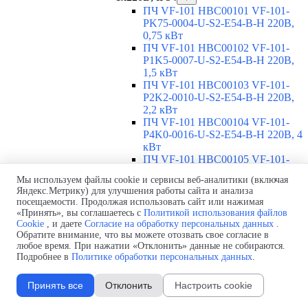
ПЧ VF-101 HBC00101 VF-101-
PK75-0004-U-S2-E54-B-H 220В,
0,75 кВт
ПЧ VF-101 HBC00102 VF-101-
P1K5-0007-U-S2-E54-B-H 220В,
1,5 кВт
ПЧ VF-101 HBC00103 VF-101-
P2K2-0010-U-S2-E54-B-H 220В,
2,2 кВт
ПЧ VF-101 HBC00104 VF-101-
P4K0-0016-U-S2-E54-B-H 220В, 4
кВт
ПЧ VF-101 HBC00105 VF-101-
P5K5-0020-U-S2-E54-B-H 220В,
Мы используем файлы cookie и сервисы веб-аналитики (включая
5,5 кВт
Яндекс.Метрику) для улучшения работы сайта и анализа
ПЧ VF-101 HBC00106 VF-101-
посещаемости. Продолжая использовать сайт или нажимая
P7K5-0030-U-S2-E54-B-H 220В,
«Принять», вы соглашаетесь с
Политикой использования файлов
7,5 кВт
Cookie
, и даете
Согласие на обработку персональных данных
.
ПЧ VF-101 HBC00107 VF-101-
Обратите внимание, что вы можете отозвать свое согласие в
P11K-0042-U-S2-E54-B-H 220В,
любое время. При нажатии «Отклонить» данные не собираются.
Подробнее в
Политике обработки персональных данных
.
11 кВт
ПЧ VF-101 с норм. перегрузкой,
3х660В
▼
Принять все
Отклонить
Настроить cookie
ПЧ VF-101 ABC00072 VF-101-