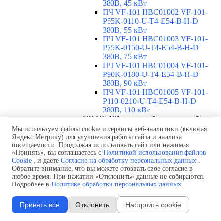
380В, 45 кВт
ПЧ VF-101 HBC01002 VF-101-
P55K-0110-U-T4-E54-B-H-D
380В, 55 кВт
ПЧ VF-101 HBC01003 VF-101-
P75K-0150-U-T4-E54-B-H-D
380В, 75 кВт
ПЧ VF-101 HBC01004 VF-101-
P90K-0180-U-T4-E54-B-H-D
380В, 90 кВт
ПЧ VF-101 HBC01005 VF-101-
P110-0210-U-T4-E54-B-H-D
380В, 110 кВт
ПЧ VF-101 с высокой перегрузкой,
1х220В, IP54
▼
Мы используем файлы cookie и сервисы веб-аналитики (включая
Яндекс.Метрику) для улучшения работы сайта и анализа
ПЧ VF-101 HBC00101 VF-101-
посещаемости. Продолжая использовать сайт или нажимая
PK75-0004-U-S2-E54-B-H 220В,
«Принять», вы соглашаетесь с
Политикой использования файлов
0,75 кВт
Cookie
, и даете
Согласие на обработку персональных данных
.
ПЧ VF-101 HBC00102 VF-101-
Обратите внимание, что вы можете отозвать свое согласие в
P1K5-0007-U-S2-E54-B-H 220В,
любое время. При нажатии «Отклонить» данные не собираются.
1,5 кВт
Подробнее в
Политике обработки персональных данных
.
ПЧ VF-101 HBC00103 VF-101-
P2K2-0010-U-S2-E54-B-H 220В,
Принять все
Отклонить
Настроить cookie
2,2 кВт
ПЧ VF-101 HBC00104 VF-101-