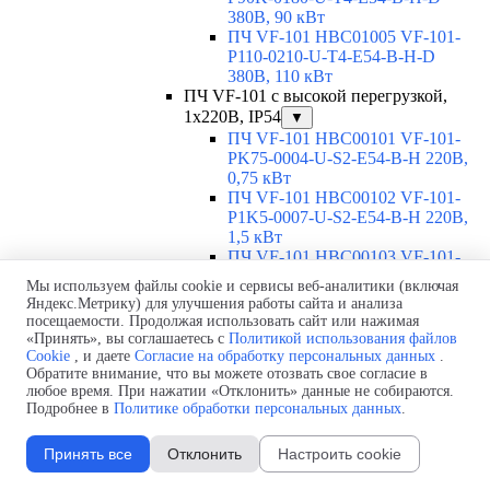
380В, 90 кВт
ПЧ VF-101 HBC01005 VF-101-
P110-0210-U-T4-E54-B-H-D
380В, 110 кВт
ПЧ VF-101 с высокой перегрузкой,
1х220В, IP54
▼
ПЧ VF-101 HBC00101 VF-101-
PK75-0004-U-S2-E54-B-H 220В,
0,75 кВт
ПЧ VF-101 HBC00102 VF-101-
P1K5-0007-U-S2-E54-B-H 220В,
1,5 кВт
ПЧ VF-101 HBC00103 VF-101-
P2K2-0010-U-S2-E54-B-H 220В,
Мы используем файлы cookie и сервисы веб-аналитики (включая
2,2 кВт
Яндекс.Метрику) для улучшения работы сайта и анализа
ПЧ VF-101 HBC00104 VF-101-
посещаемости. Продолжая использовать сайт или нажимая
P4K0-0016-U-S2-E54-B-H 220В, 4
«Принять», вы соглашаетесь с
Политикой использования файлов
кВт
Cookie
, и даете
Согласие на обработку персональных данных
.
Обратите внимание, что вы можете отозвать свое согласие в
ПЧ VF-101 HBC00105 VF-101-
любое время. При нажатии «Отклонить» данные не собираются.
P5K5-0020-U-S2-E54-B-H 220В,
Подробнее в
Политике обработки персональных данных
.
5,5 кВт
ПЧ VF-101 HBC00106 VF-101-
P7K5-0030-U-S2-E54-B-H 220В,
Принять все
Отклонить
Настроить cookie
7,5 кВт