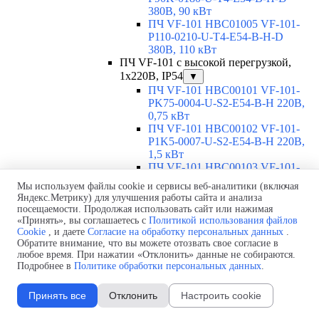
380В, 90 кВт
ПЧ VF-101 HBC01005 VF-101-
P110-0210-U-T4-E54-B-H-D
380В, 110 кВт
ПЧ VF-101 с высокой перегрузкой,
1х220В, IP54
▼
ПЧ VF-101 HBC00101 VF-101-
PK75-0004-U-S2-E54-B-H 220В,
0,75 кВт
ПЧ VF-101 HBC00102 VF-101-
P1K5-0007-U-S2-E54-B-H 220В,
1,5 кВт
ПЧ VF-101 HBC00103 VF-101-
P2K2-0010-U-S2-E54-B-H 220В,
Мы используем файлы cookie и сервисы веб-аналитики (включая
2,2 кВт
Яндекс.Метрику) для улучшения работы сайта и анализа
ПЧ VF-101 HBC00104 VF-101-
посещаемости. Продолжая использовать сайт или нажимая
P4K0-0016-U-S2-E54-B-H 220В, 4
«Принять», вы соглашаетесь с
Политикой использования файлов
кВт
Cookie
, и даете
Согласие на обработку персональных данных
.
Обратите внимание, что вы можете отозвать свое согласие в
ПЧ VF-101 HBC00105 VF-101-
любое время. При нажатии «Отклонить» данные не собираются.
P5K5-0020-U-S2-E54-B-H 220В,
Подробнее в
Политике обработки персональных данных
.
5,5 кВт
ПЧ VF-101 HBC00106 VF-101-
P7K5-0030-U-S2-E54-B-H 220В,
Принять все
Отклонить
Настроить cookie
7,5 кВт