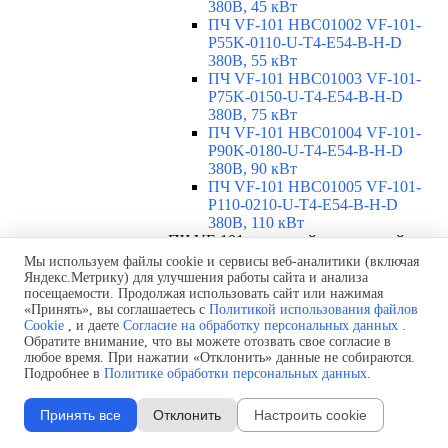
380В, 45 кВт
ПЧ VF-101 HBC01002 VF-101-
P55K-0110-U-T4-E54-B-H-D
380В, 55 кВт
ПЧ VF-101 HBC01003 VF-101-
P75K-0150-U-T4-E54-B-H-D
380В, 75 кВт
ПЧ VF-101 HBC01004 VF-101-
P90K-0180-U-T4-E54-B-H-D
380В, 90 кВт
ПЧ VF-101 HBC01005 VF-101-
P110-0210-U-T4-E54-B-H-D
380В, 110 кВт
ПЧ VF-101 с высокой перегрузкой,
1х220В, IP54
▼
Мы используем файлы cookie и сервисы веб-аналитики (включая
Яндекс.Метрику) для улучшения работы сайта и анализа
ПЧ VF-101 HBC00101 VF-101-
посещаемости. Продолжая использовать сайт или нажимая
PK75-0004-U-S2-E54-B-H 220В,
«Принять», вы соглашаетесь с
Политикой использования файлов
0,75 кВт
Cookie
, и даете
Согласие на обработку персональных данных
.
ПЧ VF-101 HBC00102 VF-101-
Обратите внимание, что вы можете отозвать свое согласие в
P1K5-0007-U-S2-E54-B-H 220В,
любое время. При нажатии «Отклонить» данные не собираются.
1,5 кВт
Подробнее в
Политике обработки персональных данных
.
ПЧ VF-101 HBC00103 VF-101-
P2K2-0010-U-S2-E54-B-H 220В,
Принять все
Отклонить
Настроить cookie
2,2 кВт
ПЧ VF-101 HBC00104 VF-101-