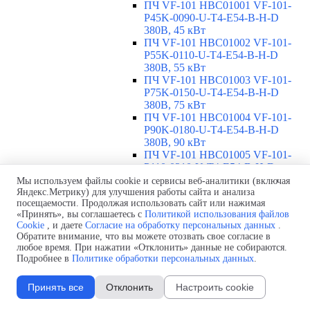
ПЧ VF-101 HBC01001 VF-101-
P45K-0090-U-T4-E54-B-H-D
380В, 45 кВт
ПЧ VF-101 HBC01002 VF-101-
P55K-0110-U-T4-E54-B-H-D
380В, 55 кВт
ПЧ VF-101 HBC01003 VF-101-
P75K-0150-U-T4-E54-B-H-D
380В, 75 кВт
ПЧ VF-101 HBC01004 VF-101-
P90K-0180-U-T4-E54-B-H-D
380В, 90 кВт
ПЧ VF-101 HBC01005 VF-101-
P110-0210-U-T4-E54-B-H-D
380В, 110 кВт
Мы используем файлы cookie и сервисы веб-аналитики (включая
ПЧ VF-101 с высокой перегрузкой,
Яндекс.Метрику) для улучшения работы сайта и анализа
посещаемости. Продолжая использовать сайт или нажимая
1х220В, IP54
▼
«Принять», вы соглашаетесь с
Политикой использования файлов
ПЧ VF-101 HBC00101 VF-101-
Cookie
, и даете
Согласие на обработку персональных данных
.
PK75-0004-U-S2-E54-B-H 220В,
Обратите внимание, что вы можете отозвать свое согласие в
0,75 кВт
любое время. При нажатии «Отклонить» данные не собираются.
ПЧ VF-101 HBC00102 VF-101-
Подробнее в
Политике обработки персональных данных
.
P1K5-0007-U-S2-E54-B-H 220В,
1,5 кВт
Принять все
Отклонить
Настроить cookie
ПЧ VF-101 HBC00103 VF-101-
P2K2-0010-U-S2-E54-B-H 220В,