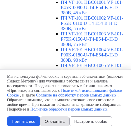
ПЧ VF-101 HBC01001 VF-101-
P45K-0090-U-T4-E54-B-H-D
380В, 45 кВт
ПЧ VF-101 HBC01002 VF-101-
P55K-0110-U-T4-E54-B-H-D
380В, 55 кВт
ПЧ VF-101 HBC01003 VF-101-
P75K-0150-U-T4-E54-B-H-D
380В, 75 кВт
ПЧ VF-101 HBC01004 VF-101-
P90K-0180-U-T4-E54-B-H-D
380В, 90 кВт
ПЧ VF-101 HBC01005 VF-101-
P110-0210-U-T4-E54-B-H-D
380В, 110 кВт
Мы используем файлы cookie и сервисы веб-аналитики (включая
ПЧ VF-101 с высокой перегрузкой,
Яндекс.Метрику) для улучшения работы сайта и анализа
посещаемости. Продолжая использовать сайт или нажимая
1х220В, IP54
▼
«Принять», вы соглашаетесь с
Политикой использования файлов
ПЧ VF-101 HBC00101 VF-101-
Cookie
, и даете
Согласие на обработку персональных данных
.
PK75-0004-U-S2-E54-B-H 220В,
Обратите внимание, что вы можете отозвать свое согласие в
0,75 кВт
любое время. При нажатии «Отклонить» данные не собираются.
ПЧ VF-101 HBC00102 VF-101-
Подробнее в
Политике обработки персональных данных
.
P1K5-0007-U-S2-E54-B-H 220В,
1,5 кВт
Принять все
Отклонить
Настроить cookie
ПЧ VF-101 HBC00103 VF-101-
P2K2-0010-U-S2-E54-B-H 220В,