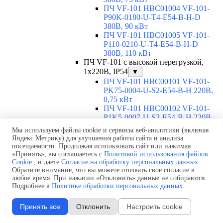
ПЧ VF-101 HBC01004 VF-101-
P90K-0180-U-T4-E54-B-H-D
380В, 90 кВт
ПЧ VF-101 HBC01005 VF-101-
P110-0210-U-T4-E54-B-H-D
380В, 110 кВт
ПЧ VF-101 с высокой перегрузкой,
1х220В, IP54
▼
ПЧ VF-101 HBC00101 VF-101-
PK75-0004-U-S2-E54-B-H 220В,
0,75 кВт
ПЧ VF-101 HBC00102 VF-101-
P1K5-0007-U-S2-E54-B-H 220В,
1,5 кВт
Мы используем файлы cookie и сервисы веб-аналитики (включая
ПЧ VF-101 HBC00103 VF-101-
Яндекс.Метрику) для улучшения работы сайта и анализа
P2K2-0010-U-S2-E54-B-H 220В,
посещаемости. Продолжая использовать сайт или нажимая
2,2 кВт
«Принять», вы соглашаетесь с
Политикой использования файлов
ПЧ VF-101 HBC00104 VF-101-
Cookie
, и даете
Согласие на обработку персональных данных
.
Обратите внимание, что вы можете отозвать свое согласие в
P4K0-0016-U-S2-E54-B-H 220В, 4
любое время. При нажатии «Отклонить» данные не собираются.
кВт
Подробнее в
Политике обработки персональных данных
.
ПЧ VF-101 HBC00105 VF-101-
P5K5-0020-U-S2-E54-B-H 220В,
Принять все
Отклонить
Настроить cookie
5,5 кВт
ПЧ VF-101 HBC00106 VF-101-