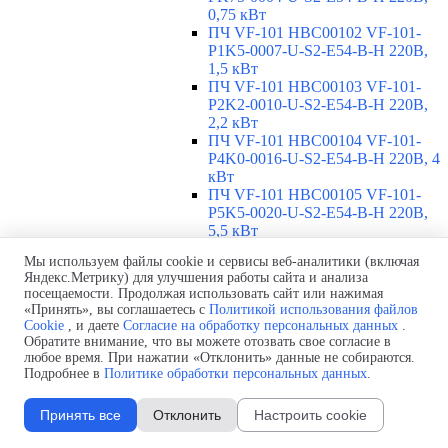
0,75 кВт
ПЧ VF-101 HBC00102 VF-101-
P1K5-0007-U-S2-E54-B-H 220В,
1,5 кВт
ПЧ VF-101 HBC00103 VF-101-
P2K2-0010-U-S2-E54-B-H 220В,
2,2 кВт
ПЧ VF-101 HBC00104 VF-101-
P4K0-0016-U-S2-E54-B-H 220В, 4
кВт
ПЧ VF-101 HBC00105 VF-101-
P5K5-0020-U-S2-E54-B-H 220В,
5,5 кВт
ПЧ VF-101 HBC00106 VF-101-
Мы используем файлы cookie и сервисы веб-аналитики (включая
P7K5-0030-U-S2-E54-B-H 220В,
Яндекс.Метрику) для улучшения работы сайта и анализа
7,5 кВт
посещаемости. Продолжая использовать сайт или нажимая
ПЧ VF-101 HBC00107 VF-101-
«Принять», вы соглашаетесь с
Политикой использования файлов
P11K-0042-U-S2-E54-B-H 220В,
Cookie
, и даете
Согласие на обработку персональных данных
.
11 кВт
Обратите внимание, что вы можете отозвать свое согласие в
ПЧ VF-101 с норм. перегрузкой,
любое время. При нажатии «Отклонить» данные не собираются.
Подробнее в
Политике обработки персональных данных
.
3х660В
▼
ПЧ VF-101 ABC00072 VF-101-
P30K-0035-A-T6-E20-N-H 660В,
Принять все
Отклонить
Настроить cookie
30 кВт