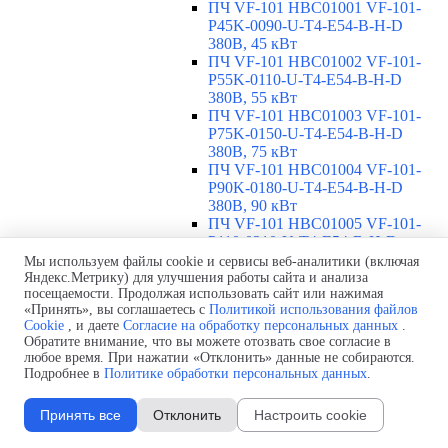
ПЧ VF-101 HBC01001 VF-101-
P45K-0090-U-T4-E54-B-H-D
380В, 45 кВт
ПЧ VF-101 HBC01002 VF-101-
P55K-0110-U-T4-E54-B-H-D
380В, 55 кВт
ПЧ VF-101 HBC01003 VF-101-
P75K-0150-U-T4-E54-B-H-D
380В, 75 кВт
ПЧ VF-101 HBC01004 VF-101-
P90K-0180-U-T4-E54-B-H-D
380В, 90 кВт
ПЧ VF-101 HBC01005 VF-101-
P110-0210-U-T4-E54-B-H-D
380В, 110 кВт
Мы используем файлы cookie и сервисы веб-аналитики (включая
ПЧ VF-101 с высокой перегрузкой,
Яндекс.Метрику) для улучшения работы сайта и анализа
посещаемости. Продолжая использовать сайт или нажимая
1х220В, IP54
▼
«Принять», вы соглашаетесь с
Политикой использования файлов
ПЧ VF-101 HBC00101 VF-101-
Cookie
, и даете
Согласие на обработку персональных данных
.
PK75-0004-U-S2-E54-B-H 220В,
Обратите внимание, что вы можете отозвать свое согласие в
0,75 кВт
любое время. При нажатии «Отклонить» данные не собираются.
ПЧ VF-101 HBC00102 VF-101-
Подробнее в
Политике обработки персональных данных
.
P1K5-0007-U-S2-E54-B-H 220В,
1,5 кВт
Принять все
Отклонить
Настроить cookie
ПЧ VF-101 HBC00103 VF-101-
P2K2-0010-U-S2-E54-B-H 220В,