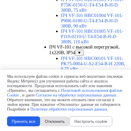
P75K-0150-U-T4-E54-B-H-D
380В, 75 кВт
ПЧ VF-101 HBC01004 VF-101-
P90K-0180-U-T4-E54-B-H-D
380В, 90 кВт
ПЧ VF-101 HBC01005 VF-101-
P110-0210-U-T4-E54-B-H-D
380В, 110 кВт
ПЧ VF-101 с высокой перегрузкой,
1х220В, IP54
▼
ПЧ VF-101 HBC00101 VF-101-
PK75-0004-U-S2-E54-B-H 220В,
0,75 кВт
ПЧ VF-101 HBC00102 VF-101-
Мы используем файлы cookie и сервисы веб-аналитики (включая
P1K5-0007-U-S2-E54-B-H 220В,
Яндекс.Метрику) для улучшения работы сайта и анализа
1,5 кВт
посещаемости. Продолжая использовать сайт или нажимая
ПЧ VF-101 HBC00103 VF-101-
«Принять», вы соглашаетесь с
Политикой использования файлов
P2K2-0010-U-S2-E54-B-H 220В,
Cookie
, и даете
Согласие на обработку персональных данных
.
Обратите внимание, что вы можете отозвать свое согласие в
2,2 кВт
любое время. При нажатии «Отклонить» данные не собираются.
ПЧ VF-101 HBC00104 VF-101-
Подробнее в
Политике обработки персональных данных
.
P4K0-0016-U-S2-E54-B-H 220В, 4
кВт
Принять все
Отклонить
Настроить cookie
ПЧ VF-101 HBC00105 VF-101-
P5K5-0020-U-S2-E54-B-H 220В,