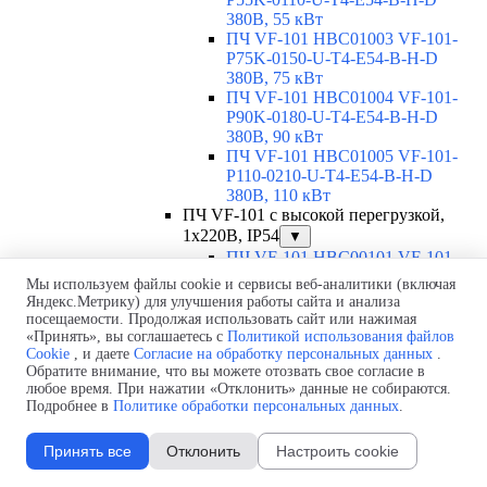
380В, 55 кВт
ПЧ VF-101 HBC01003 VF-101-
P75K-0150-U-T4-E54-B-H-D
380В, 75 кВт
ПЧ VF-101 HBC01004 VF-101-
P90K-0180-U-T4-E54-B-H-D
380В, 90 кВт
ПЧ VF-101 HBC01005 VF-101-
P110-0210-U-T4-E54-B-H-D
380В, 110 кВт
ПЧ VF-101 с высокой перегрузкой,
1х220В, IP54
▼
ПЧ VF-101 HBC00101 VF-101-
PK75-0004-U-S2-E54-B-H 220В,
Мы используем файлы cookie и сервисы веб-аналитики (включая
0,75 кВт
Яндекс.Метрику) для улучшения работы сайта и анализа
ПЧ VF-101 HBC00102 VF-101-
посещаемости. Продолжая использовать сайт или нажимая
P1K5-0007-U-S2-E54-B-H 220В,
«Принять», вы соглашаетесь с
Политикой использования файлов
Cookie
, и даете
Согласие на обработку персональных данных
.
1,5 кВт
Обратите внимание, что вы можете отозвать свое согласие в
ПЧ VF-101 HBC00103 VF-101-
любое время. При нажатии «Отклонить» данные не собираются.
P2K2-0010-U-S2-E54-B-H 220В,
Подробнее в
Политике обработки персональных данных
.
2,2 кВт
ПЧ VF-101 HBC00104 VF-101-
Принять все
Отклонить
Настроить cookie
P4K0-0016-U-S2-E54-B-H 220В, 4
кВт